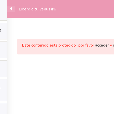
Libera a tu Venus #6
RVICIOS
BLOG
CONTACTO
INGRESAR AL AU
2
Este contenido está protegido, ¡por favor
acceder
y
SERVICIOS
BLOG
CONTACTO
1