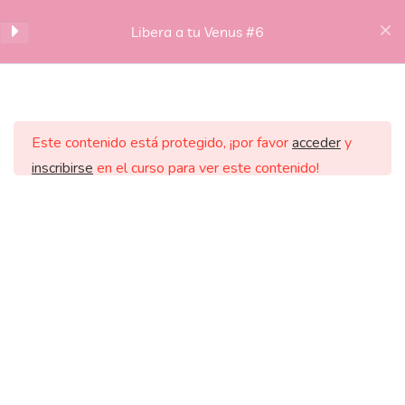
ENRAIZAR (Luna + Saturno)
Libera a tu Venus #6
CRECER a través de las
creencias limitantes
Entrar en el paradigma de
Este contenido está protegido, ¡por favor
acceder
y
Saturna y su Maestría orgánica
inscribirse
en el curso para ver este contenido!
Tomar tu propia Maestría
¿Preparamos el terreno para
HOME
BIO
SERVICIOS
BLOG
tus nuevas creencias?
CONTACTO
INGRESAR AL AULA
ZOOM 9/10
FASE VENUSINA
7