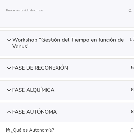
FASE VENUSINA
5
HOME
BIO
SE
Workshop "Gestión del Tiempo en función de
1
Venus"
FASE DE RECONEXIÓN
5
FASE ALQUÍMICA
6
HOME
BIO
FASE AUTÓNOMA
8
¿Qué es Autonomía?