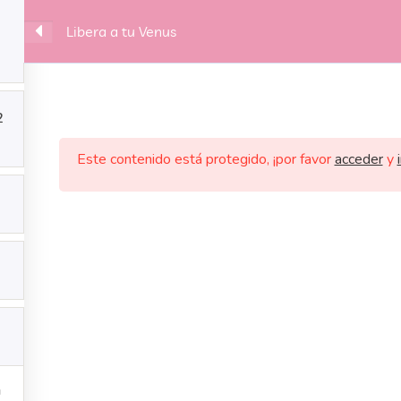
Libera a tu Venus
RVICIOS
BLOG
CONTACTO
INGRESAR AL AU
2
Este contenido está protegido, ¡por favor
acceder
y
SERVICIOS
BLOG
CONTACTO